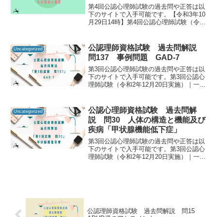
第4回公認心理師試験の過去問や正答は以
下のサイトで入手可能です。【令和3年10
月29日14時】第4回公認心理師試験（令和
3年9月19日実施）合格発表｜講習・試
験・登録｜一般財団法人 日本心理研修セ
ンター 公認心理試験公認心理師資格試験
公認理師資格試験 過去問解説
Uncategorized
の過去...
問137 事例問題 GAD-7
第3回公認心理師試験の過去問や正答は以
下のサイトで入手可能です。第3回公認心
理師試験（令和2年12月20日実施）｜一般
社団法人日本心理研修センター公認心理
師資格試験の過去問をしっかりと振り返
ることで「自分に必要な知識は何か」を
公認心理師資格試験 過去問解
Uncategorized
知るための手が...
説 問30 人体の構造と機能及び
疾病「甲状腺機能低下症」
第3回公認心理師試験の過去問や正答は以
下のサイトで入手可能です。第3回公認心
理師試験（令和2年12月20日実施）｜一般
社団法人日本心理研修センター公認心理
師資格試験の過去問をしっかりと振り返
ることで「自分に必要な知識は何か」を
知るための手が...
公認理師資格試験 過去問解説 問15