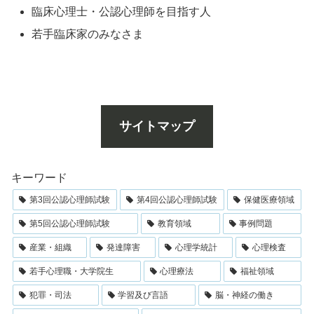
臨床心理士・公認心理師を目指す人
若手臨床家のみなさま
サイトマップ
キーワード
第3回公認心理師試験
第4回公認心理師試験
保健医療領域
第5回公認心理師試験
教育領域
事例問題
産業・組織
発達障害
心理学統計
心理検査
若手心理職・大学院生
心理療法
福祉領域
犯罪・司法
学習及び言語
脳・神経の働き