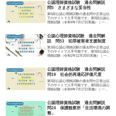
公認理師資格試験 過去問解説
Uncategorized
問5 さまざまな妥当性
第5回公認心理師試験の過去問や正答は以
下のサイトで入手可能です。第5回公認心
理師試験（令和4年7月17日実施）｜一般
社団法人日本心理研修センター公認心理
師資格試験の過去問をしっかりと振り返
ることで「自分に必要な知識は何か」を
公認心理師資格試験 過去問解
Uncategorized
知るための手がか...
説 問53 犯罪被害者支援制度
第3回公認心理師試験の過去問や正答は以
下のサイトで入手可能です。第3回公認心
理師試験（令和2年12月20日実施）｜一般
社団法人日本心理研修センター公認心理
師資格試験の過去問をしっかりと振り返
ることで「自分に必要な知識は何か」を
公認理師資格試験 過去問解説
Uncategorized
知るための手が...
問19 社会的再適応評価尺度
第5回公認心理師試験の過去問や正答は以
下のサイトで入手可能です。第5回公認心
理師試験（令和4年7月17日実施）｜一般
社団法人日本心理研修センター公認心理
師資格試験の過去問をしっかりと振り返
ることで「自分に必要な知識は何か」を
公認理師資格試験 過去問解説
Uncategorized
知るための手がか...
問24 保護観察所「生活環境の調
整」