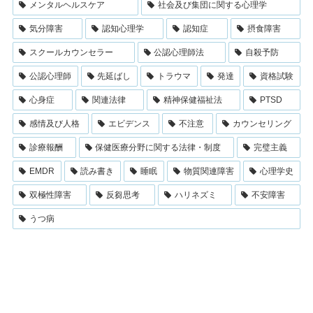
メンタルヘルスケア
社会及び集団に関する心理学
気分障害
認知心理学
認知症
摂食障害
スクールカウンセラー
公認心理師法
自殺予防
公認心理師
先延ばし
トラウマ
発達
資格試験
心身症
関連法律
精神保健福祉法
PTSD
感情及び人格
エビデンス
不注意
カウンセリング
診療報酬
保健医療分野に関する法律・制度
完璧主義
EMDR
読み書き
睡眠
物質関連障害
心理学史
双極性障害
反芻思考
ハリネズミ
不安障害
うつ病