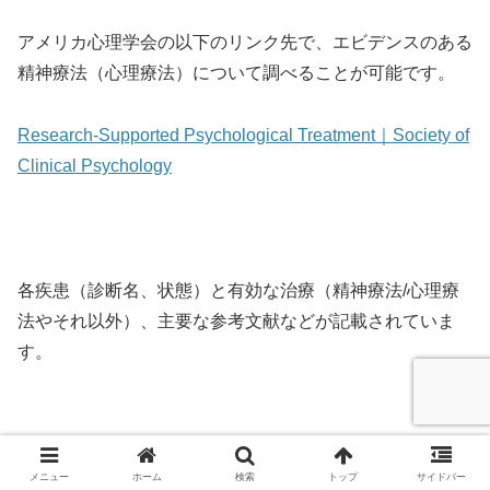
アメリカ心理学会の以下のリンク先で、エビデンスのある
精神療法（心理療法）について調べることが可能です。
Research-Supported Psychological Treatment｜Society of
Clinical Psychology
各疾患（診断名、状態）と有効な治療（精神療法/心理療
法やそれ以外）、主要な参考文献などが記載されていま
す。
当ブログでも今後、疾患別のESTsを紹介していく予定で
メニュー
ホーム
検索
トップ
サイドバー