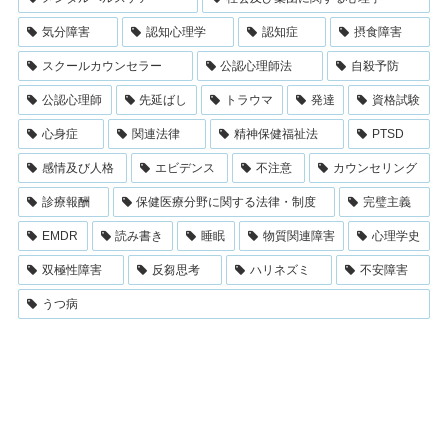
気分障害
認知心理学
認知症
摂食障害
スクールカウンセラー
公認心理師法
自殺予防
公認心理師
先延ばし
トラウマ
発達
資格試験
心身症
関連法律
精神保健福祉法
PTSD
感情及び人格
エビデンス
不注意
カウンセリング
診療報酬
保健医療分野に関する法律・制度
完璧主義
EMDR
読み書き
睡眠
物質関連障害
心理学史
双極性障害
反芻思考
ハリネズミ
不安障害
うつ病