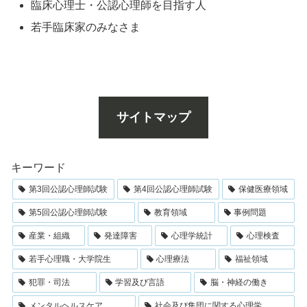
臨床心理士・公認心理師を目指す人
若手臨床家のみなさま
サイトマップ
キーワード
第3回公認心理師試験
第4回公認心理師試験
保健医療領域
第5回公認心理師試験
教育領域
事例問題
産業・組織
発達障害
心理学統計
心理検査
若手心理職・大学院生
心理療法
福祉領域
犯罪・司法
学習及び言語
脳・神経の働き
メンタルヘルスケア
社会及び集団に関する心理学